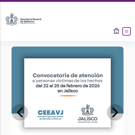
Slide 1 of 7
Previous
Next