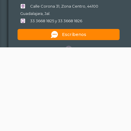
Calle Corona 31, Zona Centro, 44100
Guadalajara, Jal.
33 3668 1825 y 33 3668 1826
Escríbenos
Mapa de sitio
Políticas de uso y privacidad
Acerca de este portal
Plataforma Nacional de Transparencia